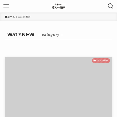
ホーム
Wat'sNEW
Wat’sNEW
– category –
Wat'sNEW