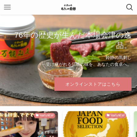
76年の歴史が生んだ本場会津の逸
品。
鈴静の馬刺し
– 受け継がれる伝統の味を、あなたの食卓へ。
オンラインストアはこちら
Wat'sNEW
Wat'sNEW